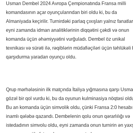
Usman Dembel 2024 Avropa Çempionatında Fransa milli
komandasının açar oyunçularından biri oldu ki, bu da
Almaniyada keçirilir. Turnirdəki parlaq çıxışları yalnız fanatlar
eyni zamanda idman analitiklərinin diqqətini çəkdi və onun
komanda üçün əhəmiyyətini vurğuladı. Dembel öz unikal
texnikası və sürəti ilə, rəqiblərin müdafiəçiləri üçün təhlükəli 
qarşıdurma yaradan oyunçu oldu.
Qrup mərhələsinin ilk matçında İtaliya yığmasına qarşı Usm
gözəl bir qol vurdu ki, bu da oyunun kulminasiya nöqtəsi old
Bu an komanda üçün simvolik oldu, çünki Fransa 2:0 hesabı 
inamlı qələbə qazandı. Dembelenin qolu onun qərarlılığı və
istedadının simvolu oldu, eyni zamanda onun turnirin ən yax