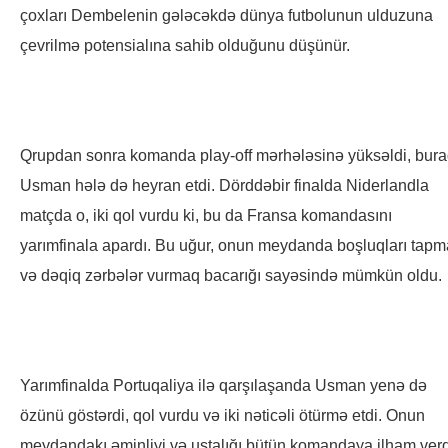
çoxları Dembelenin gələcəkdə dünya futbolunun ulduzuna
çevrilmə potensialına sahib olduğunu düşünür.
Qrupdan sonra komanda play-off mərhələsinə yüksəldi, bur
Usman hələ də heyran etdi. Dörddəbir finalda Niderlandla
matçda o, iki qol vurdu ki, bu da Fransa komandasını
yarımfinala apardı. Bu uğur, onun meydanda boşluqları tap
və dəqiq zərbələr vurmaq bacarığı sayəsində mümkün oldu.
Yarımfinalda Portuqaliya ilə qarşılaşanda Usman yenə də
özünü göstərdi, qol vurdu və iki nəticəli ötürmə etdi. Onun
meydandakı əminliyi və ustalığı bütün komandaya ilham verd