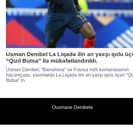
Usman Dembel La Liqada ilin ən yaxşı qolu ü
“Qızıl Butsa” ilə mükafatlandırıldı.
Usman Dembel, “Barselona” və Fransa milli komandasının
hücumçusu, yaxınlarda La Liqada ilin ən yaxşı qolu üçün “Qız
Butsa” m
Ousmane Dembele