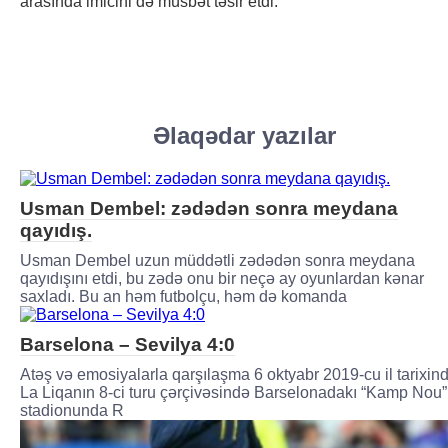
arasında imicini də müsbət təsir etdi.
Əlaqədar yazılar
Usman Dembel: zədədən sonra meydana
qayıdış.
Usman Dembel uzun müddətli zədədən sonra meydana
qayıdışını etdi, bu zədə onu bir neçə ay oyunlardan kənar
saxladı. Bu an həm futbolçu, həm də komanda
Barselona – Sevilya 4:0
Atəş və emosiyalarla qarşılaşma 6 oktyabr 2019-cu il tarixin
La Liqanın 8-ci turu çərçivəsində Barselonadakı “Kamp Nou”
stadionunda R