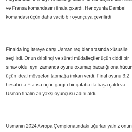
və Fransa komandasını finala çıxardı. Hər oyunla Dembel
komandası üçün daha vacib bir oyunçuya çevrilirdi.
Finalda İngiltərəyə qarşı Usman rəqiblər arasında xüsusilə
seçilirdi. Onun driblinqi və sürəti müdafiəçilər üçün ciddi bir
sınav oldu, eyni zamanda oyunu oxumaq bacarığı ona hücu
üçün ideal mövqeləri tapmağa imkan verdi. Final oyunu 3:2
hesabı ilə Fransa üçün gərgin bir qələbə ilə başa çatdı və
Usman finalın ən yaxşı oyunçusu adını aldı.
Usmanın 2024 Avropa Çempionatındakı uğurları yalnız onun