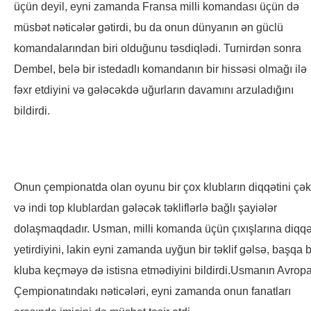
üçün deyil, eyni zamanda Fransa milli komandası üçün də
müsbət nəticələr gətirdi, bu da onun dünyanın ən güclü
komandalarından biri olduğunu təsdiqlədi. Turnirdən sonra
Dembel, belə bir istedadlı komandanın bir hissəsi olmağı ilə
fəxr etdiyini və gələcəkdə uğurların davamını arzuladığını
bildirdi.
Onun çempionatda olan oyunu bir çox klubların diqqətini çək
və indi top klublardan gələcək təkliflərlə bağlı şayiələr
dolaşmaqdadır. Usman, milli komanda üçün çıxışlarına diqqə
yetirdiyini, lakin eyni zamanda uyğun bir təklif gəlsə, başqa b
kluba keçməyə də istisna etmədiyini bildirdi.Usmanın Avrop
Çempionatındakı nəticələri, eyni zamanda onun fanatları