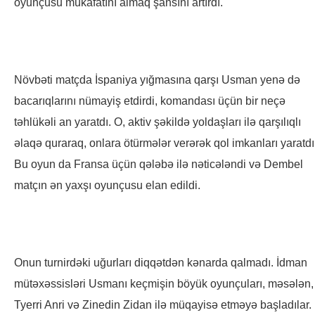
oyunçusu mükafatını almaq şansını artırdı.
Növbəti matçda İspaniya yığmasına qarşı Usman yenə də
bacarıqlarını nümayiş etdirdi, komandası üçün bir neçə
təhlükəli an yaratdı. O, aktiv şəkildə yoldaşları ilə qarşılıqlı
əlaqə quraraq, onlara ötürmələr verərək qol imkanları yaratdı
Bu oyun da Fransa üçün qələbə ilə nəticələndi və Dembel
matçın ən yaxşı oyunçusu elan edildi.
Onun turnirdəki uğurları diqqətdən kənarda qalmadı. İdman
mütəxəssisləri Usmanı keçmişin böyük oyunçuları, məsələn,
Tyerri Anri və Zinedin Zidan ilə müqayisə etməyə başladılar. 